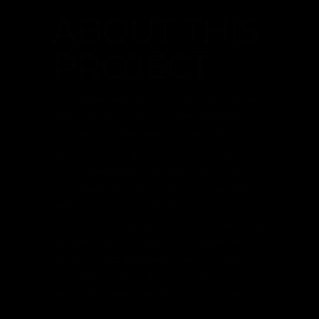
ABOUT THIS
PROJECT
Lorem ipsum dolor sit amet, consectetur
adipiscing elit, sed do eiusmod tempor
incididunt ut labore et dolore magna
aliqua. Ut enim ad minim veniam, quis
nostrud exercitation ullamco laboris nisi
ut aliquip ex ea commodo consequat. Duis
aute irure dolor in reprehenderit in
voluptate velit esse cillum dolore eu fugiat
nulla pariatur. Excepteur sint occaecat
cupidatat non proident, sunt in culpa qui
officia deserunt mollit anim id est
laborum. Lorem ipsum dolor sit amet